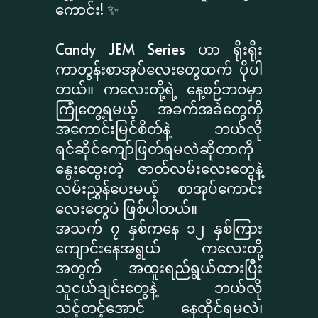
ကောင်း! ✨
​Candy JEM Series ဟာ ရိုးရိုး
ကာတွန်းစာအုပ်လေးတွေထက် ပိုပါ
တယ်။ ကလေးတို့ရဲ့ နေ့စဉ်ဘဝမှာ
ကြုံတွေ့ရမယ့် အခက်အခဲတွေကို
အကောင်းမြင်စိတ်နဲ့ ဘယ်လို
ရင်ဆိုင်ကျော်ဖြတ်ရမလဲဆိုတာကို
နွေးထွေးတဲ့ ဇာတ်လမ်းလေးတွေနဲ့
လမ်းညွှန်ပေးမယ့် စာအုပ်ကောင်း
လေးတွေပဲ ဖြစ်ပါတယ်။
​အသက် ၇ နှစ်ကနေ ၁၂ နှစ်ကြား
ကျောင်းနေအရွယ် ကလေးတို့
အတွက် အထူးရည်ရွယ်ထားပြီး
သူငယ်ချင်းတွေနဲ့ ဘယ်လို
သင့်တင့်အောင် နေထိုင်ရမလဲ၊