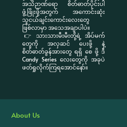
အသိဉာဏ်ရော စိတ်ဓာတ်ပိုင်းပါ
ဖွံ့ဖြိုးဖို့အတွက် အကောင်းဆုံး
သူငယ်ချင်းကောင်းလေးတွေ
ဖြစ်လာမှာ အသေအချာပါပဲ။
​👉 သားသားမီးမီးတို့ရဲ့ အိပ်မက်
တွေကို အလှဆင် ပေးဖို့ နဲ့
စိတ်ဓာတ်ခွန်အားတွေ ရရှိ စေ ဖို့ ဒီ
Candy Series လေးတွေကို အခုပဲ
ဖတ်ရှုလိုက်ကြရအောင်နော်။
About Us