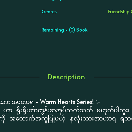
Genres
Friendship
Remaining - (0) Book
Description
ုံးသား အာဟာရ - Warm Hearts Series! ✨
ဟာ ရိုးရိုးကာတွန်းစာအုပ်သက်သက် မဟုတ်ပါဘူး၊ စိတ်ခံ
းတက်မှုကို အထောက်အကူပြုမယ့် နှလုံးသားအာဟာရ ရသ