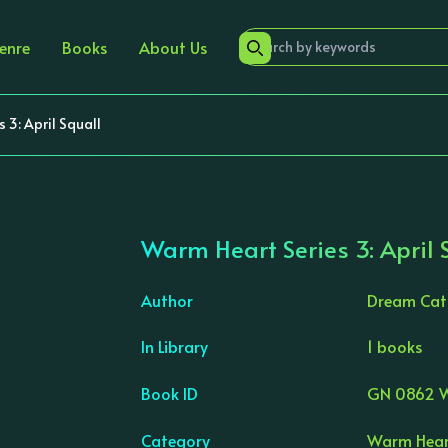
enre
Books
About Us
 3: April Squall
Warm Heart Series 3: April 
Author
Dream Cat
In Library
1 books
›
Book ID
GN 0862 
Category
Warm Heart