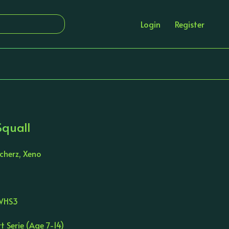
Login
Register
Squall
cherz, Xeno
WHS3
 Serie (Age 7-14)