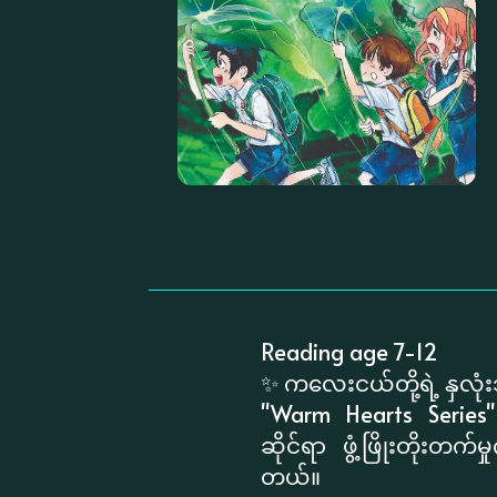
Reading age 7-12
​✨ ကလေးငယ်တို့ရဲ့ နှလ
​"Warm Hearts Series" 
ဆိုင်ရာ ဖွံ့ဖြိုးတို
တယ်။