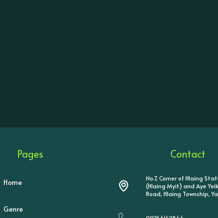
Pages
Contact
No.7, Corner of Hlaing Sta
Home
(Hlaing Myit) and Aye Ye
Road, Hlaing Township, Y
Genre