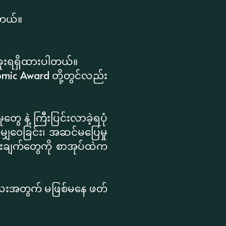
ါတယ်။
်ခူးရရှိထားပါတယ်။
 Comic Award တို့တွင်လည်း
ုတွေ နဲ့ ကြီးပြင်းလာခဲ့ရပုံ
ျှဝေခြင်း၊ အဆင်မပြေမှု
ခံစားချက်တွေကို စာအုပ်ထဲက
်ကလေးအတွက် မဖြစ်မနေ ဖတ်