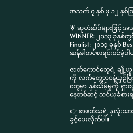
အသက် ၇ နှစ် မှ ၁၂ နှ
​🌟 ဆုတံဆိပ်များဖြင့် 
​WINNER: ၂၀၁၃ ခုနှစ်တွ
​Finalist: ၂၀၁၃ ခုနှစ် B
ဆန်ခါတင်စာရင်းဝင်ခဲ့ပ
ဇာတ်ကောင်တွေရဲ့ ချို့ယွင်း
ကို လက်တွေ့ဘဝနဲ့ယှဉ်ပ
တွေမှာ နှစ်သိမ့်မှုကို ရ
နေတစ်ဆင့် သင်ယူခံစားရမှ
​👉 စာဖတ်သူရဲ့ နှလုံးသ
ခွင့်ပေးလိုက်ပါ။