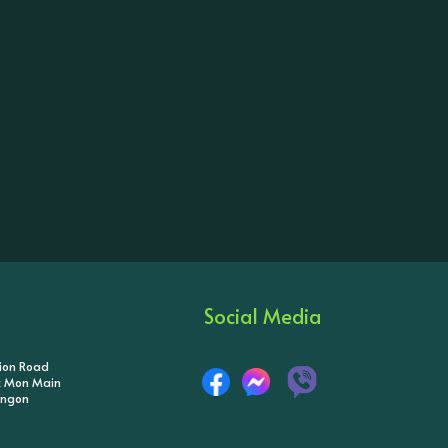
Social Media
tion Road
ik Mon Main
angon