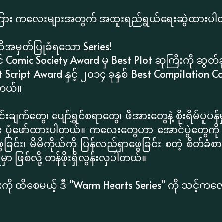
စ်ကြား ကလေးများအတွက် အထူးရည်ရွယ်ရေးဆွဲထားပ
အသိအမှတ်ပြုခံရသော Series!
င် Comic Society Award မှ Best Plot ဆုကြီးကို ဆွတ
est Script Award နှင့် ၂၀၁၄ ခုနှစ် Best Compilation
ါတယ်။
ချက်တွေ၊ ပျော်ရွှင်စရာတွေ၊ ဖိအားတွေနဲ့ စိုးရိမ်ပူပန်မှ
ြီး ပုံဖော်ထားပါတယ်။ ကလေးတွေဟာ အောင်ပွဲတွေကို မ
ှာဖွေခြင်း၊ မိမိကိုယ်ကို ပြန်လည်ရှာဖွေခြင်း စတဲ့ စိတ်
ာ ဖြစ်လို့ တန်ဖိုးရှိလွန်းလှပါတယ်။
ားကို ထိစေမယ့် ဒီ "Warm Hearts Series" ကို သင့