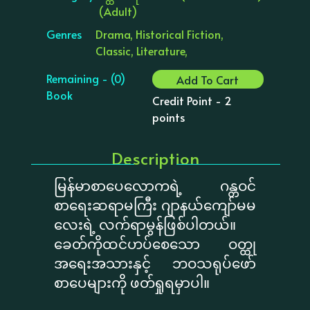
(Adult)
Genres
Drama, Historical Fiction,
Classic, Literature,
Remaining - (0)
Add To Cart
Book
Credit Point - 2
points
Description
မြန်မာစာပေလောကရဲ့ ဂန္တဝင်
စာရေးဆရာမကြီး ဂျာနယ်ကျော်မမ
လေးရဲ့ လက်ရာမွန်ဖြစ်ပါတယ်။
ခေတ်ကိုထင်ဟပ်စေသော ဝတ္ထု
အရေးအသားနှင့် ဘဝသရုပ်ဖော်
စာပေများကို ဖတ်ရှုရမှာပါ။