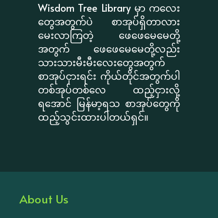
Wisdom Tree Library မှာ ကလေး
တွေအတွက်ပဲ စာအုပ်ရှိတာလား
မေးလာကြတဲ့ ဖေဖေမေမေတို့
အတွက် ဖေဖေမေမေတို့လည်း
သားသားမီးမီးလေးတွေအတွက်
စာအုပ်ငှားရင်း ကိုယ်တိုင်အတွက်ပါ
တစ်အုပ်တစ်လေ ထည့်ငှားလို့
ရအောင် မြန်မာ့ရသ စာအုပ်တွေကို
ထည့်သွင်းထားပါတယ်ရှင်။
About Us