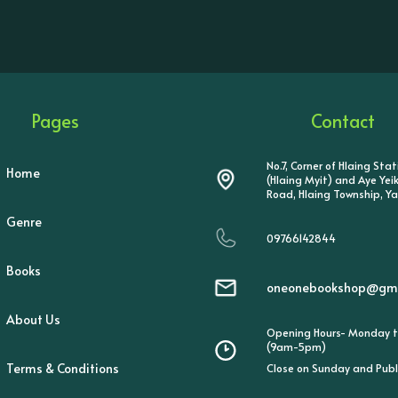
Pages
Contact
No.7, Corner of Hlaing Sta
Home
(Hlaing Myit) and Aye Ye
Road, Hlaing Township, Y
Genre
09766142844
Books
oneonebookshop@gma
About Us
Opening Hours- Monday t
(9am-5pm)
Terms & Conditions
Close on Sunday and Publ