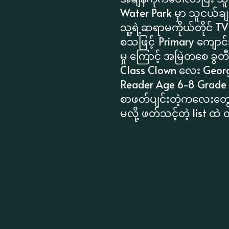
Water Park မှာ သူငယ်ချ
သူ့ရဲ့ဆရာမကိုယ်တိုင် T
စသဖြင့် Primary ကျောင်
မှု ကြောင့် အမြဲတစေ ခွ
Class Clown လေး George
Reader Age 6-8 Grade 
စာဖတ်ပျင်းတဲ့ကလေးတွ
မလို့ ဖတ်သင့်တဲ့ list ထ