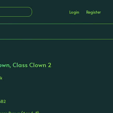
Login
Register
own, Class Clown 2
ik
GB2
orge Brown (Age 6-8)