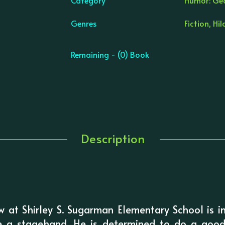
Genres
Fiction, Hil
Remaining - (0) Book
Description
 at Shirley S. Sugarman Elementary School is i
e a stagehand. He is determined to do a good