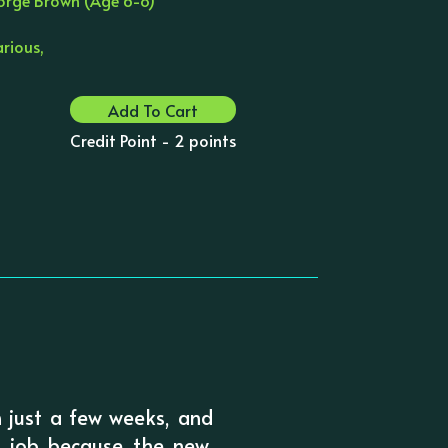
arious,
Add To Cart
Credit Point - 2 points
n just a few weeks, and
 job because the new,