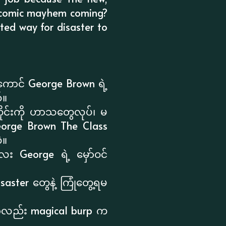
is comic mayhem coming?
ted way for disaster to
ကောင် George Brown ရဲ့
်။
ိုင်းကို ဟာသတွေလုပ်၊ မ
eorge Brown The Class
ဲ။
ေး George ရဲ့ မှော်ဝင်
ster တွေနဲ့ ကြုံတွေ့ရမ
သော်လည်း magical burp က