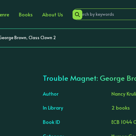
enre
Books
About Us
George Brown, Class Clown 2
Trouble Magnet: George Br
Author
Nancy Krul
In Library
2 books
›
Book ID
ECB 1044 
Category
Humor: Ge