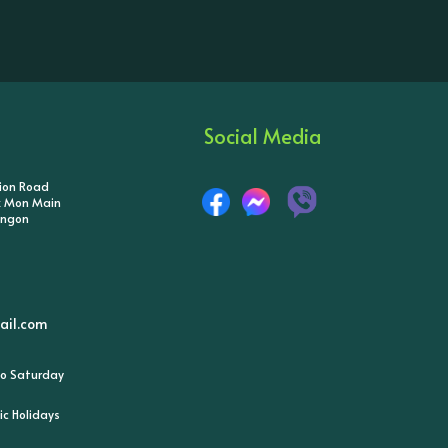
Social Media
tion Road
ik Mon Main
angon
il.com
o Saturday
ic Holidays