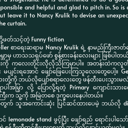
ponsible and helpful and glad to pitch in. So 
ut leave it to Nancy Krulik to devise an unexpec
he curtain.
့ဖတ်သင့်တဲ့ Funny fiction
ller စာရေးဆရာမ Nancy Krulik ရဲ့ နာမည်ကြီး​ဇာတ်
ကမ္ဘာမှ ဟာသသရုပ်ဖော် စွန့်စားခန်းလေးများ ဖြစ်ပါတယ
းကို ကလေးတိုင်းလိိုလိုသိကြမှာပါ။ အတန်းထဲကလူတ
င်း မပျင်းရအောင် ဖျော်ဖြေပေးကြသူလေးတွေပေါ့။ G
ု့ကို ဘယ်လိုပျော်စရာလေးတွေ ဖန်တီးပေးသွားမလ
ရာပါအမြွာ လို့ ပြောလို့ရတဲ့ Primary ကျောင်းသားလ
ကြီးက သူ့ကို အမြဲတစေ ဒုက္ခပေးနေပါတယ်။
ွက် သူအကောင်းဆုံး ပြင်ဆင်ထားပေမဲ့ ဘယ်လို disa
ောင် lemonade stand ဖွင့်ပြီး ဖျော်ရည် ရောင်းပါ
ရဲ့စွန့်ဦးတီထွင်စီးပွားရေးကို ဘယ်လိုနှောင့်ယှက်မလဲ။