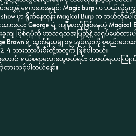
င်းတွေနဲ့ ရေကစားနေရင်း Magic burp က ဘယ်လိုဒုက္
V show မှာ ရိုက်နေတုန်း Magical Burp က ဘယ်လိုပေ
းသားလေး George ရဲ့ ကျိန်စာလိုဖြစ်နေတဲ့ Magical
တီးခွကျ ဖြစ်ရပုံကို ဟာသရသအပြည့်နဲ့ သရုပ်ဖော်ထာ
 Brown ရဲ့ ထွက်ရှိသမျှ ၁၉ အုပ်လုံးကို စုစည်းပေ
2-4 သားသားမီးမီးတို့အတွက် ဖြစ်ပါတယ်။
ေတောင် ရယ်စရာလေးတွေဖတ်ရင်း စာဖတ်ရတာကြိုက်သ
ဲ ထဲ့ထားသင့်ပါတယ်နော်။