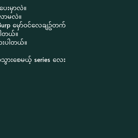
ခပေးမှာလဲ။
ါ်လာမလဲ။
 Burp မှော်ဝင်လေချဥ်တက်
းပါတယ်။
းထားပါတယ်။
ွားစေမယ့် series လေး