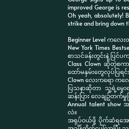
improved George is res
Oh yeah, absolutely! B
strike and bring down t
Beginner Level ကလေးတို
New York Times Bestse
စာသင်ခန်းတွင်းနဲ့ ပြင်ပ
Class Clown ဆိုတဲ့စကာ
ထော်မနှမ်းတွေလုပ်ပြရ
Clown လေးကရော ကလေးတိ
ပြသနာဆိုတာ သူ့ရဲ့မွေး
ဆန်းပြား လေချဥ်တက်မှု
Annual talent show အတ
လဲ။
အရုပ်ဝယ်ဖို့ ပိုက်ဆံရအ
အချိန်ကိုက်ပေါ်လာပြီး သူ