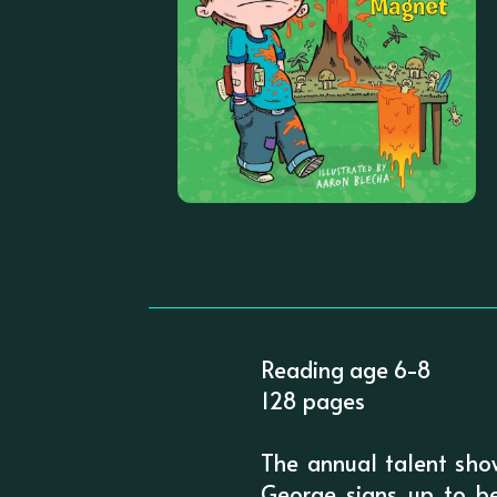
Reading age 6-8
128 pages
The annual talent show
George signs up to b