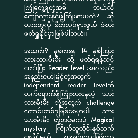
ကြုံတွေ့ရတဲ့အခါ ဘယ်လို
ကျော်လွှားနိုင်ဖို့ကြိုးစားမလဲ? ဆို
တာတွေကို စိတ်လှုပ်ရှားဖွယ် ခံစား
ဖတ်ရှုနိုင်မှာဖြစ်ပါတယ်။
အသက်9 နှစ်ကနေ 14 နှစ်ကြား
သားသားမီးမီး တို့ ဖတ်ရှုရန်သင့်
တော်ပြီး Reader level အရလည်း
အနည်းငယ်မြင့်တဲ့အတွက်
independent reader levelကို
တက်ရောက်ဖို့ကြိုးစားနေတဲ့ သား
သားမီးမီး တို့အတွက် challenge
ကောင်းတစ်ခုဖြစ်စေမှာပါ။ သား
သားမီးမီး တို့တင်မကပဲ Magical
mystery ကြိုက်သူတိုင်းနှစ်သက်
စေနိုင်မယ့် စာအုပ်လေးဖြစ်တာ