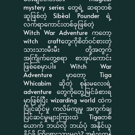
mystery series တွေရဲ့ ဆရာတစ်
ဆူဖြစ်တဲ့ Sibèal Pounder ရဲ့
လက်ရာကောင်းတစ်ခုဖြစ်တဲ့
Witch War Adventure ကတော့
witch craftတွေကိုစိတ်ဝင်စားတဲ့
သားသားမီးမီး တို့အတွက်
အကြိုက်တွေ့စရာ စာအုပ်ကောင်း
ဖြစ်စေမှာပါ။ Witch War
Adventure မှာတော့ Tiga
Whicabim ဆိုတဲ့ စုန်းမလေးရဲ့
adventure တွေကိုတွေ့မြင်ခံစားရ
မှာဖြစ်ပြီး wizarding world ထဲက
ပြိုင်ဆိုင်မှု ကလိမ်ကျမှု အကွက်ချ
ပြင်ဆင်မှုများကြားထဲ Tigaတစ်
ယောက် ဘယ်လို ဘယ်ပုံ အနိုင်ယူ
နိုင်ဖို့ ကြိုးစားသွားမလဲ? အရှုံးတွေနဲ့