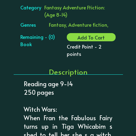
Category
Fantasy Adventure Ftiction:
(Age 8-14)
Genres
Fantasy, Adventure fiction,
Remaining - (0)
Add To Cart
Book
Credit Point - 2
points
Description
Reading age 9-14
250 pages
Witch Wars:
When Fran the Fabulous Fairy
turns up in Tiga Whicabim s
shed to tell her she s a witch,