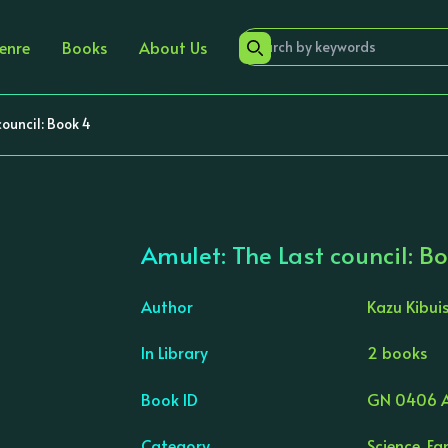
enre
Books
About Us
ouncil: Book 4
Amulet: The Last council: B
Author
Kazu Kibuis
In Library
2 books
›
Book ID
GN 0406 
Category
Science, F