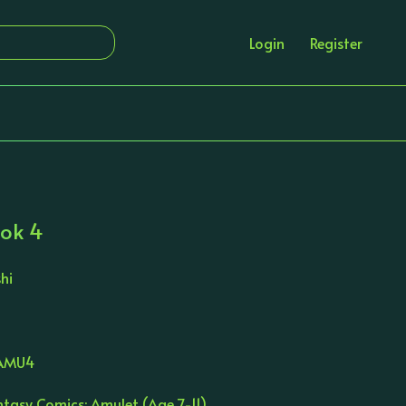
Login
Register
ook 4
hi
AMU4
antasy Comics: Amulet (Age 7-11)