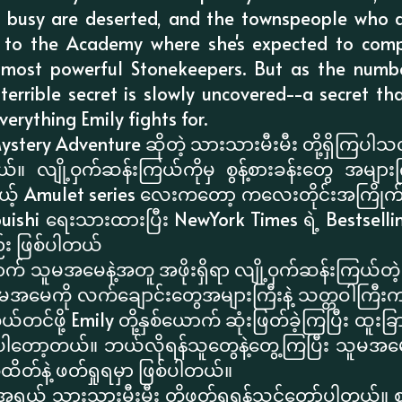
 busy are deserted, and the townspeople who are
ed to the Academy where she's expected to com
 most powerful Stonekeepers. But as the numb
terrible secret is slowly uncovered--a secret tha
verything Emily fights for.
ystery Adventure ဆိုတဲ့ သားသားမီးမီး တို့ရှိကြပါ
 လျို့ဝှက်ဆန်းကြယ်ကိုမှ စွန့်စားခန်းတွေ အများက
ယ့် Amulet series လေးကတော့ ကလေးတိုင်းအကြိုက
uishi ရေးသားထားပြီး NewYork Times ရဲ့ Bestsell
ည်း ဖြစ်ပါတယ်
ယောက် သူမအမေနဲ့အတူ အဖိုးရှိရာ လျို့ဝှက်ဆန်းကြယ်တဲ့ အ
မအမေကို လက်ချောင်းတွေအများကြီးနဲ့ သတ္တဝါကြီးက 
င်ဖို့ Emily တို့နှစ်ယောက် ဆုံးဖြတ်ခဲ့ကြပြီး ထူးခြ
့ခဲ့ကြပါတော့တယ်။ ဘယ်လိုရန်သူတွေနဲ့တွေ့ကြပြီး သူမအ
တ်နဲ့ ဖတ်ရှုရမှာ ဖြစ်ပါတယ်။
ွယ် သားသားမီးမီး တို့ဖတ်ရှုရန်သင့်တော်ပါတယ်။ စ