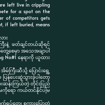
 left live in crippling
pete for a spot on the
er of competitors gets
t, if left buried, means
သလား
ြီးနဲ့ ဖတ်ချင်တယ်ဆိုရင်
်တွေ့စေမှာ အသေအချာပါ
ing No#1 နေရာကို ယူထား
ိမ်ကြီးဆီသို့ ပြောင်းရွေ့
ပြန်ပေးဆွဲသွားခဲ့ပါတော့
ားဆန်းကြယ်တဲ့ တိုင်းပြည်
မေကိုရော ကယ်တင်နိုင်ပါ့မ
က်ရုပ်တွေ၊ စကားပြောတဲ့