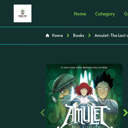
Home
Category
G
Home
Books
Amulet: The Last c
‹