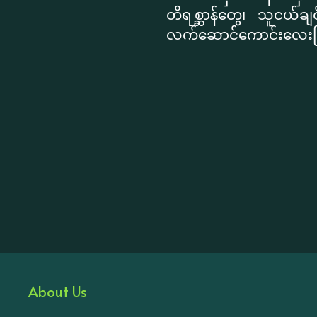
တိရစ္ဆာန်တွေ၊ သူငယ်ချင
လက်ဆောင်ကောင်းလေးဖြ
About Us