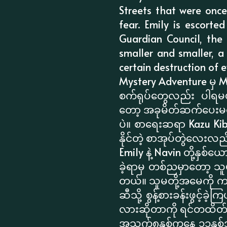
Streets that were once
fear. Emily is escort
Guardian Council, the
smaller and smaller, a 
certain destruction of e
Mystery Adventure မှ M
စက်ရုပ်တွေလည်း ပါရမယ်။
တော့ အခုမိတ်ဆက်ပေးမ
ပဲ။ စာရေးဆရာ Kazu Kib
နိုင်တဲ့ စာအုပ်တွဲလေးလ
Emily နဲ့ Navin တို့နှစ်
ခဲ့ရာမှ တစ်ညမှာတော့ သူ
တယ်။ သူမတို့အမေကို ကယ်တ
ဆီသို့ စွန့်စားခန်းဖွင်
လားဆိုတာကို ရင်တထိတ်ထိ
အသက်၈နှစ်ကနေ ၁၁နှစ်အရ