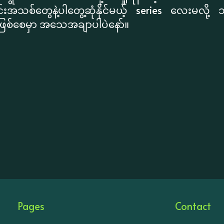
်းအသစ်တွေနဲ့ပါတွေ့ဆုံနိုင်မယ့် series လေးမလို့
စ်စေမှာ အသေအချာပါပဲနော်။
Pages
Contact