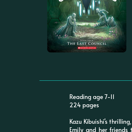
Reading age 7-11
224 pages
Kazu Kibuishi's thrilli
Emily and her friends t