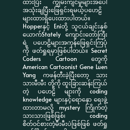
ထားပြီး ကျွမ်းကျင်မှုများအပေါ်
အသုံးချပြီးဖြေရှင်းရမယ့်ပဟေဠိ
များထားရှိပေးထားပါတယ်။
Hopperနှင့် Eniတို့ သူငယ်ချင်းနှစ်
ယောက်Stately ကျောင်းတော်ကြီး
ရဲ့ ပဟေဠိများအကုန်ဖြေရှင်းကြပုံ
ကို ဖတ်ရှုရမှာဖြစ်ပါတယ်။ Secret
Coders Cartoon တွေကို
American Cartoonist Gene Luen
Yang ကဖန်တီးခဲ့ပြီးတော့ သား
သားမီးမီး တို့ကို ထူးခြားဆန်းကြယ်
တဲ့ ပဟေဠိ များကို coding
knowledge များနှင့်ရောနှော ရေးဖွဲ့
ထားတာမလို့ mystery ကြိုက်တဲ့
သားသားဖြစ်ဖြစ်၊ coding
စိတ်ဝင်စားတဲ့မီးမီးပဲဖြစ်ဖြစ် ဖတ်ရှု