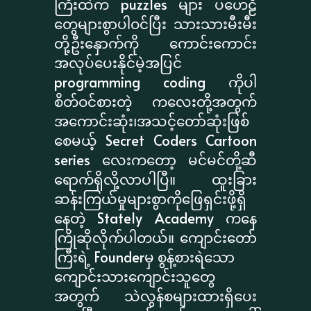
ကြီးထဲက puzzles များ ပဟေဠိ
တွေများစွာပါဝင်ပြီး သားသားမီးမီး
တို့ဦးနှောက်ကို ကောင်းကောင်း
အလုပ်ပေးနိုင်မဲ့အပြင်
programming coding ကိုပါ
စိတ်ဝင်စားတဲ့ ကလေးတို့အတွက်
အကောင်းဆုံး၊အသင့်တော်ဆုံးဖြစ်
စေမယ့် Secret Coders Cartoon
series လေးကတော့ မင်မင်တို့ဆီ
ရောက်ရှိလို့လာပါပြီ။ ထူးခြား
ဆန်းကြယ်မှုများစွာကိုဖြေရှင်းဖို့ရှိ
နေတဲ့ Stately Academy ကနေ
ကြိုဆိုလိုက်ပါတယ်။ ကျောင်းတော်
ကြီးရဲ့ Founderမှ စွန့်စားရဲသော
ကျောင်းသားကျောင်းသူတွေ
အတွက် သဲလွန်စများထားရှိပေး