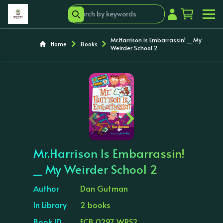
Mr.Harrison Is Embarrassin! _ My
Home
Books
Weirder School 2
‹
›
Mr.Harrison Is Embarrassin!
_ My Weirder School 2
Author
Dan Gutman
In Library
2 books
Book ID
ECB 0297 WRS2