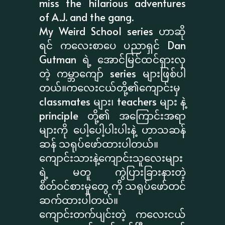
miss the hilarious adventures
of A.J. and the gang.
My Weird School series ဟာဆို
ရင် ကလေးစာပေ ပညာရှင် Dan
Gutman ရဲ့ အောင်မြင်ထင်ရှားလှ
တဲ့ ကမ္ဘာကျော် series များဖြစ်ပါ
တယ်။ကလေးငယ်တို့၏ကျောင်းမှ
classmates များ၊ teachers များ နဲ့
principle တို့၏ အကြောင်းအရာ
များကို ပေါ့ပေါ့ပါးပါးနဲ့ ဟာသဆန်
ဆန် သရုပ်ဖော်ထားပါတယ်။
ကျောင်းသားနဲ့ကျောင်းသူလေးများ
ရဲ့ မတူ ကွဲပြားခြားနားတဲ့
စိတ်ဝင်စားမှုတွေ ကို သရုပ်ဖော်တင်
ဆက်ထားပါတယ်။
ကျောင်းတက်ပျင်းတဲ့ ကလေးငယ်