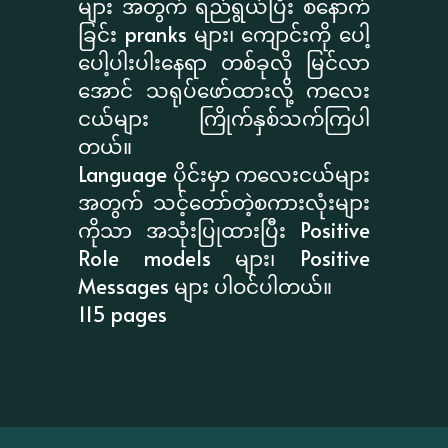
များ အတွက် ရည်ရွယ်ပြီး စနောက်
ခြင်း pranks များ၊ ကျောင်းကို ပေါ့
ပေါ့ပါးပါးနေရာ တစ်ခုလို မြင်လာ
အောင် သရုပ်ဖော်ထားလို့ ကလေး
ငယ်များ ကြိုက်နှစ်သက်ကြပါ
တယ်။
Language ပိုင်းမှာ ကလေးငယ်များ
အတွက် သင့်တော်တဲ့စကားလုံးများ
ကိုသာ အသုံးပြုထားပြီး Positive
Role models များ၊ Positive
Messages များ ပါဝင်ပါတယ်။
115 pages