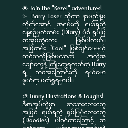
🌟 Join the "Kezel" adventures!
✨ Barry Loser ဆိုတာ နာမည်နဲ့မ
လိုက်အောင် အရမ်းကို ရယ်ရတဲ့
နေ့စဉ်မှတ်တမ်း (Diary) ပုံစံ ရုပ်ပြ
စာအုပ်တွဲလေး ဖြစ်ပါတယ်။
အမြဲတမ်း "Cool" ဖြစ်ချင်ပေမယ့်
ထင်သလိုဖြစ်မလာဘဲ အလွဲအ
ချော်တွေနဲ့ ကြုံတွေ့ရတတ်တဲ့ Barry
ရဲ့ ဘဝအကြောင်းကို ရယ်မော
ဖွယ်ရာ ဖတ်ရှုရမှာပါ။
🎨 Funny Illustrations & Laughs!
ဒီစာအုပ်တွဲမှာ စာသားလေးတွေ
အပြင် ရယ်ရတဲ့ ရုပ်ပြပုံလေးတွေ
(Doodles) ပါဝင်တာကြောင့် စာ
ဖတ်ရတာ ပျင်းစရာမကောင်းဘဲ