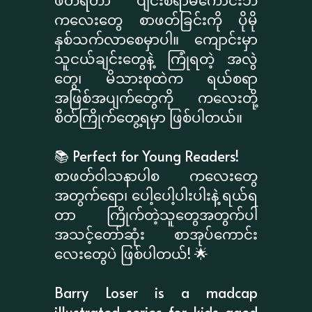
ကလေးတွေ စာဖတ်ခြင်းကို ပိုမို
နှစ်သက်လာစေမှာပါ။ ကျောင်းမှာ
သူငယ်ချင်းတွေနဲ့ ကြုံရတဲ့ အလွဲ
တွေ၊ မိသားစုထဲက ရယ်စရာ
အဖြစ်အပျက်တွေကို ကလေးတို့
စိတ်ကြိုက်တွေ့ရမှာ ဖြစ်ပါတယ်။
📚 Perfect for Young Readers!
စာဖတ်ဝါသနာပါစ ကလေးတွေ
အတွက်ရော၊ ပေါ့ပေါ့ပါးပါးနဲ့ ရယ်ရ
တာ ကြိုက်တဲ့သူတွေအတွက်ပါ
အသင့်တော်ဆုံး စာအုပ်ကောင်း
လေးတွေပဲ ဖြစ်ပါတယ်! 🌟
Barry Loser is a madcap
illustrated series for kids aged