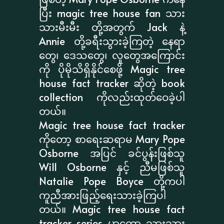
ပြီး magic tree house fan သား
သားမီးမီး တို့အတွက် Jack နဲ့
Annie တို့ခရီးသွားခဲ့ကြတဲ့ နေရာ
တွေ၊ ဒေသတွေ၊ လူတွေအကြောင်း
ကို ပိုမိုသိရှိနိုင်စေဖို့ Magic tree
house fact tracker ဆိုတဲ့ book
collection ကိုလည်းထုတ်ဝေခဲ့ပါ
တယ်။
Magic tree house fact tracker
ကိုတော့ စာရေးဆရာမ Mary Pope
Osborne အပြင် ခင်ပွန်းဖြစ်သူ
Will Osborne နှင့် ညီမဖြစ်သူ
Natalie Pope Boyce တို့ကပါ
ကူညီအားဖြည့်ရေးသားခဲ့ကြပါ
တယ်။ Magic tree house fact
tracker series မှာတော့ သားသား