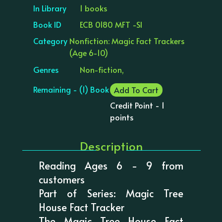
In Library
1 books
Book ID
ECB 0180 MFT -SI
Category
Nonfiction: Magic Fact Trackers
(Age 6-10)
Genres
Non-fiction,
Remaining - (1) Book
Add To Cart
Credit Point - 1
points
Description
Reading Ages 6 - 9 from
customers
Part of Series: Magic Tree
House Fact Tracker
The Magic Tree House Fact