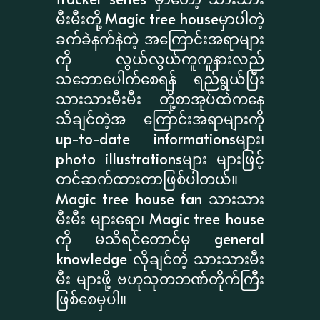
မီးမီးတို့ Magic tree houseမှာပါတဲ့
ခက်ခဲနက်နဲတဲ့ အကြောင်းအရာများ
ကို လွယ်လွယ်ကူကူနားလည်
သဘောပေါက်စေရန် ရည်ရွယ်ပြီး
သားသားမီးမီး တို့စာအုပ်ထဲကနေ
သိချင်တဲ့အ ကြောင်းအရာများကို
up-to-date informationsများ၊
photo illustrationsများ များဖြင့်
တင်ဆက်ထားတာဖြစ်ပါတယ်။
Magic tree house fan သားသား
မီးမီး များရော၊ Magic tree house
ကို မသိရင်တောင်မှ general
knowledge လိုချင်တဲ့ သားသားမီး
မီး များဖို့ ဗဟုသုတဘဏ်တိုက်ကြီး
ဖြစ်စေမှပါ။