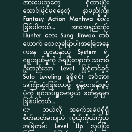
အားပေးသူတွေ ရှိထားပြီး
အောင်မြင်မှုရနေတဲ့ နာမည်ကြီး
Fantasy Action Manhwa စီးရီး
ဖြစ်ပါတယ်... အားအနည်းဆုံး
Hunter လေး Sung Jinwoo တစ်
ယောက် သေလုမြောပါးအခြေအနေ
ကနေ ထူးဆန်းတဲ့ System ရဲ့
ရွေးချယ်မှုကို ခံရပြီးနောက် သူတစ်
ဦးတည်းသာ Level မြှင့်တင်ခွင့်
Solo Leveling ရရှိရင်း အင်အား
အကြီးဆုံးဖြစ်လာဖို့ စွန့်စားခန်းဖွင့်
ပုံကို ရင်သပ်ရှုမောဖွယ် ဖတ်ရှုရမှာ
ဖြစ်ပါတယ်...
👉 ဘယ်လို အခက်အခဲပဲရှိရှိ
စိတ်ဓာတ်မကျဘဲ ကိုယ့်ကိုယ်ကိုယ်
အမြဲတမ်း Level Up လုပ်ပြီး