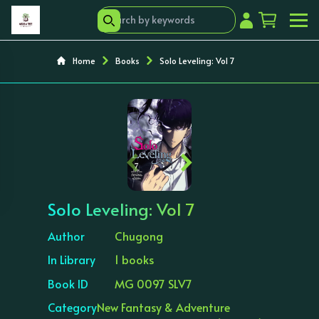
Home
Books
Solo Leveling: Vol 7
‹
›
Solo Leveling: Vol 7
Author
Chugong
In Library
1 books
Book ID
MG 0097 SLV7
Category
New Fantasy & Adventure