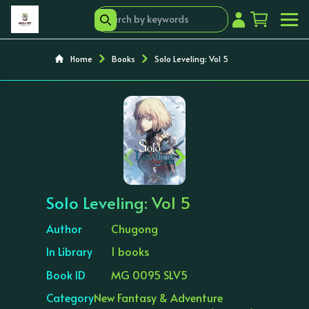
Home
Books
Solo Leveling: Vol 5
‹
›
Solo Leveling: Vol 5
Author
Chugong
In Library
1 books
Book ID
MG 0095 SLV5
Category
New Fantasy & Adventure