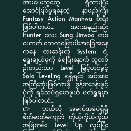
အားပေးသူတွေ ရှိထားပြီး
အောင်မြင်မှုရနေတဲ့ နာမည်ကြီး
Fantasy Action Manhwa စီးရီး
ဖြစ်ပါတယ်... အားအနည်းဆုံး
Hunter လေး Sung Jinwoo တစ်
ယောက် သေလုမြောပါးအခြေအနေ
ကနေ ထူးဆန်းတဲ့ System ရဲ့
ရွေးချယ်မှုကို ခံရပြီးနောက် သူတစ်
ဦးတည်းသာ Level မြှင့်တင်ခွင့်
Solo Leveling ရရှိရင်း အင်အား
အကြီးဆုံးဖြစ်လာဖို့ စွန့်စားခန်းဖွင့်
ပုံကို ရင်သပ်ရှုမောဖွယ် ဖတ်ရှုရမှာ
ဖြစ်ပါတယ်...
👉 ဘယ်လို အခက်အခဲပဲရှိရှိ
စိတ်ဓာတ်မကျဘဲ ကိုယ့်ကိုယ်ကိုယ်
အမြဲတမ်း Level Up လုပ်ပြီး