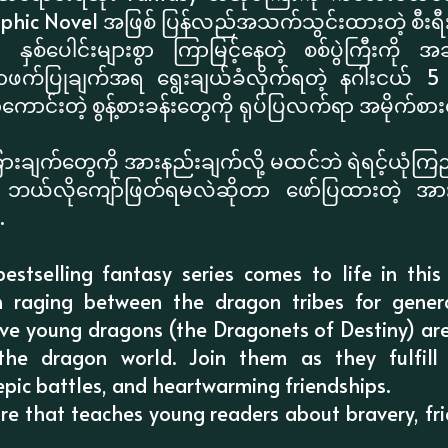
raphic Novel အဖြစ် ပြန်လည်အသက်သွင်းထားတဲ့ စီးရီး
 နှစ်ပေါင်းများစွာ ကြာမြင့်နေတဲ့ စစ်ပွဲကြီးကို အ
ာဖက်ပြုချက်အရ ရွေးချယ်ခံလိုက်ရတဲ့ နဂါးငယ် 5
စရာကောင်းတဲ့ စွန့်စားခန်းတွေကို ရုပ်ပြလက်ရာ အမိုက်စား
ြားချက်တွေကို အားနည်းချက်လို့ မထင်ဘဲ ရဲရင့်ယုံကြည်မှု
ယ်လိုကျော်ဖြတ်ရမလဲဆိုတာ ဖော်ပြထားတဲ့ အား
.
tselling fantasy series comes to life in this 
n raging between the dragon tribes for genera
ive young dragons (the Dragonets of Destiny) ar
he dragon world. Join them as they fulfill 
epic battles, and heartwarming friendships.
re that teaches young readers about bravery, fr