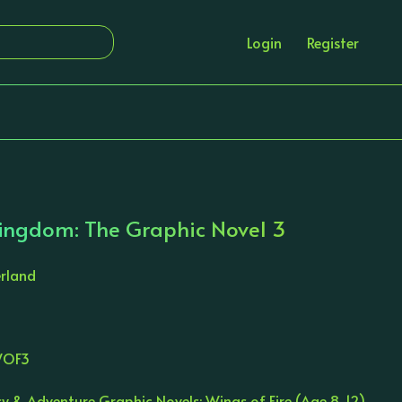
Login
Register
Kingdom: The Graphic Novel 3
erland
WOF3
y & Adventure Graphic Novels: Wings of Fire (Age 8-12)