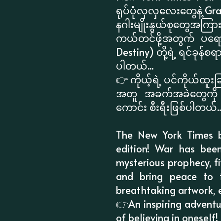
ရုပ်ပုံလှလှလေးတွေနဲ့ G
နဂါးမျိုးနွယ်စုတွေအကြား
ကယ်တင်ဖို့အတွက် ပရေ
Destiny) တို့ရဲ့ ရင်ခုန်
ပါတယ်...
👉 ကိုယ့်ရဲ့ ပင်ကိုယ်ထူးခ
အတူ အခက်အခဲတွေကို ဘ
ကောင်း စီးရီးဖြစ်ပါတယ်..
The New York Times bes
edition! War has bee
mysterious prophecy, f
and bring peace to t
breathtaking artwork, 
👉An inspiring adventu
of believing in oneself!