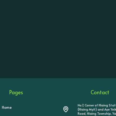
Pages
Contact
No.7, Corner of Hlaing Sta
Home
(Hlaing Myit) and Aye Ye
Road, Hlaing Township, Y