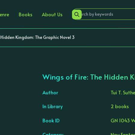
enre
Books
About Us
e Hidden Kingdom: The Graphic Novel 3
Wings of Fire: The Hidden 
Author
Tui T. Suth
In Library
2 books
›
Book ID
GN 1043 
Category
New Fantas