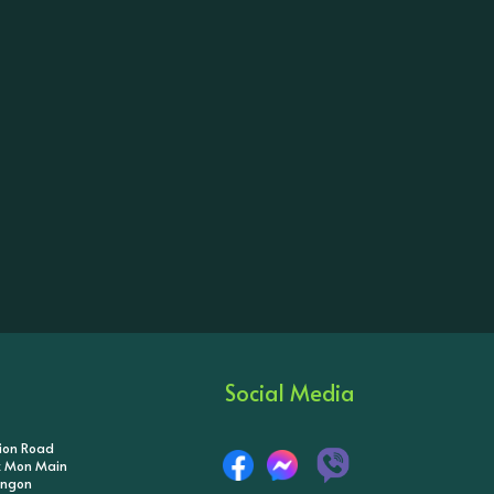
Social Media
tion Road
ik Mon Main
angon