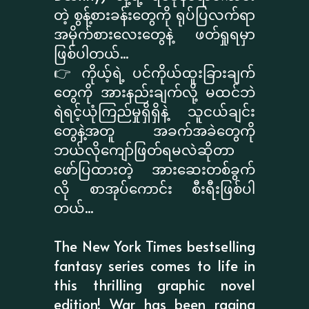
တဲ့ စွန့်စားခန်းတွေကို ရုပ်ပြလက်ရာ
အမိုက်စားလေးတွေနဲ့ ဖတ်ရှုရမှာ
ဖြစ်ပါတယ်...
👉 ကိုယ့်ရဲ့ ပင်ကိုယ်ထူးခြားချက်
တွေကို အားနည်းချက်လို့ မထင်ဘဲ
ရဲရင့်ယုံကြည်မှုရှိရှိနဲ့ သူငယ်ချင်း
တွေနဲ့အတူ အခက်အခဲတွေကို
ဘယ်လိုကျော်ဖြတ်ရမလဲဆိုတာ
ဖော်ပြထားတဲ့ အားဆေးတစ်ခွက်
လို စာအုပ်ကောင်း စီးရီးဖြစ်ပါ
တယ်...
The New York Times bestselling
fantasy series comes to life in
this thrilling graphic novel
edition! War has been raging