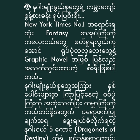
🐉 နဂါးမျိုးနွယ်စုတွေရဲ့ ကမ္ဘာကျော်
စွန့်စားခန်း ရုပ်ပြစီးရီး...
New York Times No.1 အရောင်းရ
ဆုံး Fantasy စာအုပ်ကြီးကို
ကလေးငယ်တွေ ဖတ်ရှုရလွယ်ကူ
အောင် ရုပ်ပုံလှလှလေးတွေနဲ့
Graphic Novel အဖြစ် ပြန်လည်
အသက်သွင်းထားတဲ့ စီးရီးဖြစ်ပါ
တယ်...
နဂါးမျိုးနွယ်စုတွေအကြား နှစ်
ပေါင်းများစွာ ကြာမြင့်နေတဲ့ စစ်ပွဲ
ကြီးကို အဆုံးသတ်ပြီး ကမ္ဘာကြီးကို
ကယ်တင်ဖို့အတွက် ပရောဖက်ပြု
ချက်အရ ရွေးချယ်ခံလိုက်ရတဲ့
နဂါးငယ် 5 ကောင် (Dragonets of
Destiny) တို့ရဲ့ ရင်ခုန်စရာကောင်း