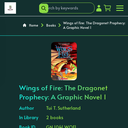
Wings of Fire: The Dragonet Prophecy:
Home
Books
A Graphic Novel 1
‹
›
Wings of Fire: The Dragonet
Prophecy: A Graphic Novel 1
Author
Tui T. Sutherland
In Library
2 books
Book ID
GN 1041 WOF1